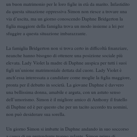
un buon matrimonio per le loro figlie in età da marito. Infastidito
da questa situazione oppressiva Simon non riesce a trovare una
via d’uscita, ma un giorno conoscendo Daphne Bridgerton la
figlia maggiore della famiglia trova un modo insieme a lei per
sfuggire a questa situazione imbarazzante.
La famiglia Bridgerton non si trova certo in difficoltà finanziare,
neanche hanno bisogno di ottenere una posizione sociale più
elevata. Lady Violet la madre di Daphne auspica per tutti i suoi
figli un’unione matrimoniale dettata dal cuore. Lady Violet è
anch’essa interessata a candidare come moglie la figlia maggiore,
pronta per il debutto in società. La giovane Daphne è davvero
una bellissima donna, amabile e arguta, con un astuto senso
dell’umorismo. Simon è il migliore amico di Anthony il fratello
di Daphne ed è per questo che per un tacito accordo tra uomini,
non può desiderare sua sorella.
Un giorno Simon si imbatte in Daphne andando in suo soccorso
a causa di un pretendente troppo zelante. Simon prima di