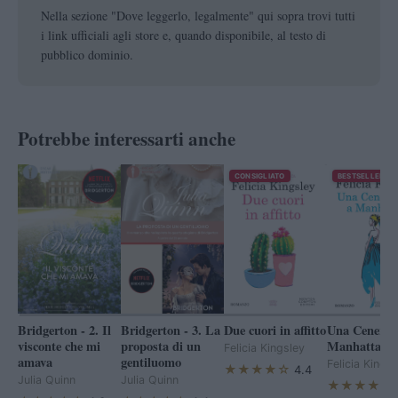
Nella sezione "Dove leggerlo, legalmente" qui sopra trovi tutti
i link ufficiali agli store e, quando disponibile, al testo di
pubblico dominio.
Potrebbe interessarti anche
CONSIGLIATO
BESTSELLER
Bridgerton - 2. Il
Bridgerton - 3. La
Due cuori in affitto
Una Cenerent
visconte che mi
proposta di un
Manhattan
Felicia Kingsley
amava
gentiluomo
Felicia Kingsl
★★★★☆
4.4
Julia Quinn
Julia Quinn
★★★★☆