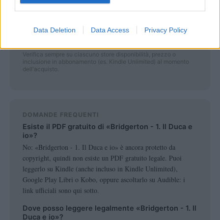
Amazon Kindle / Kindle Unlimited
Data Deletion
Data Access
Privacy Policy
Audible (audiolibro)
Verifica sempre su ciascuno store disponibilità, prezzo o
inclusione in abbonamento (es. Kindle Unlimited) al momento
dell'acquisto.
DOMANDE FREQUENTI
Esiste il PDF gratuito di «Bridgerton - 1. Il Duca e
io»?
No: «Bridgerton - 1. Il Duca e io» è ancora protetto da
copyright, quindi non esiste un PDF gratuito legale. Puoi
leggerlo su Kindle (anche incluso in Kindle Unlimited),
Google Play Libri o Kobo, oppure ascoltarlo su Audible: i
link ufficiali sono qui sotto.
Dove posso leggere legalmente «Bridgerton - 1. Il
Duca e io»?