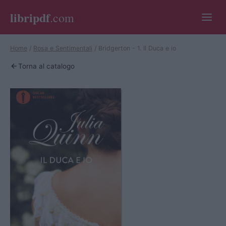
libripdf
.com
Home
/
Rosa e Sentimentali
/
Bridgerton - 1. Il Duca e io
Torna al catalogo