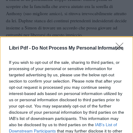
scoprire che la fanciulla che aveva aiutato era la sorella di
Anthony (suo migliore amico), si ritrova irrevocabilmente attratto
da lei. Daphne stanca dei continui pretendenti indesiderati decide
insieme a Simon di trovare un accordo che possa giovare ad
entrambi per liberarsi da questo impiccio.
Libri Pdf -
Do Not Process My Personal Information
L’idea consiste nel far finta di essere interessati l’uno all’altro
così tutti li lasceranno soli. Ciò che non immaginano è che, ballo
If you wish to opt-out of the sale, sharing to third parties, or
dopo ballo, conversazione dopo conversazione, ricordarsi che
processing of your personal or sensitive information for
quanto li lega è solo finzione diventerà sempre più difficile.
targeted advertising by us, please use the below opt-out
Quella che era cominciata come una recita, si sta trasformando in
section to confirm your selection. Please note that after your
una realtà, ricca di passione e coinvolgimento.
opt-out request is processed you may continue seeing
interest-based ads based on personal information utilized by
A fare da contorno a questa situazione ci saranno i membri della
us or personal information disclosed to third parties prior to
famiglia Bridgerton dai modi eclettici e rumorosi, che
your opt-out. You may separately opt-out of the further
disclosure of your personal information by third parties on the
ostacoleranno Simon che conoscerà cosa significa essere
IAB’s list of downstream participants. This information may
famiglia e lottare per essa.
also be disclosed by us to third parties on the
IAB’s List of
Downstream Participants
that may further disclose it to other