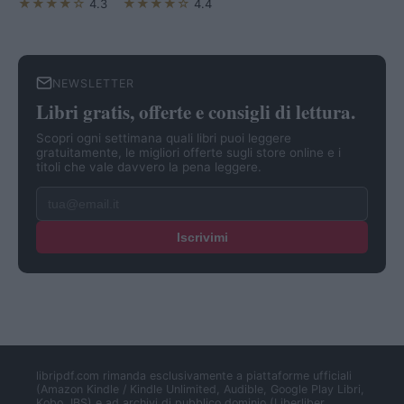
★★★★☆
★★★★☆
4.3
4.4
NEWSLETTER
Libri gratis, offerte e consigli di lettura.
Scopri ogni settimana quali libri puoi leggere
gratuitamente, le migliori offerte sugli store online e i
titoli che vale davvero la pena leggere.
Iscrivimi
libripdf.com rimanda esclusivamente a piattaforme ufficiali
(Amazon Kindle / Kindle Unlimited, Audible, Google Play Libri,
Kobo, IBS) e ad archivi di pubblico dominio (Liberliber,