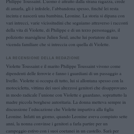
Philippe Toussaint. L’uomo è attratto dalla strana ragazza, crede
di amarla, gli è infedele, l’abbandona spesso, finché lei resta
incinta e nascerà una bambina, Leonine. La storia si dipana con
vari intrecci, varie vicissitudini che seguiamo attraverso i racconti
della vita di Violette, di Philippe e di un terzo personaggio, il
poliziotto marsigliese Julien Seul, anche lui portatore di una
vicenda familiare che si intreccia con quella di Violette.
LA RECENSIONE DELLA REDAZIONE
Violette Toussaint e il marito Philippe Toussaint vivono come
dipendenti delle ferrovie e fanno i guardiani di un passaggio a
livello. Violette si occupa di tutto, lui si allontana spesso con la
motocicletta, vittima dei suoi altezzosi genitori che disapprovano
in modo radicale l’unione con Violette e guardano, soprattutto la
madre piccola borghese autoritaria. La donna metteva sempre in
discussione l’educazione che Violette impartiva alla figlia
Leonine. Infatti un giorno, quando Leonine aveva compiuto sette
anni, la nonna convinse i genitori a farla partire per un
campeggio estivo con i suoi coetanei in un castello. Sarà per