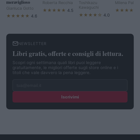
meraviglioso
Roberta Recchia
Toshikazu
Milena Palmin
Kawaguchi
Gianluca Gotto
★★★★★
★★★★☆
4.5
★★★★☆
4.0
★★★★★
4.6
NEWSLETTER
Libri gratis, offerte e consigli di lettura.
Scopri ogni settimana quali libri puoi leggere
gratuitamente, le migliori offerte sugli store online e i
titoli che vale davvero la pena leggere.
Iscrivimi