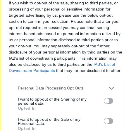
If you wish to opt-out of the sale, sharing to third parties, or
del paese, si concede qualche risata con i suoi colleghi
processing of your personal or sensitive information for
manutentori e spaventa i ragazzini che di notte campeggiano tra
targeted advertising by us, please use the below opt-out
le tombe in cerca di brividi.
section to confirm your selection. Please note that after your
opt-out request is processed you may continue seeing
interest-based ads based on personal information utilized by
Un giorno, però Violette riceve una visita inaspettata. Julien Seul
us or personal information disclosed to third parties prior to
poliziotto marsigliese, che una mattina bussa alla sua porta
your opt-out. You may separately opt-out of the further
con una richiesta alquanto strana: sua madre, Irène,
disclosure of your personal information by third parties on the
recentemente scomparsa, ha espresso la volontà di essere sepolta
IAB’s list of downstream participants. This information may
in quel lontano paesino nella tomba di uno sconosciuto signore
also be disclosed by us to third parties on the
IAB’s List of
del posto, Gabriel Prudent, sconosciuto al commissario fino a
Downstream Participants
that may further disclose it to other
quel momento. Da adesso, le cose prendono una piega inattesa,
third parties.
emergono legami fino allora taciuti tra vivi e morti e certe anime
Please note that this website/app uses one or more Google
Personal Data Processing Opt Outs
che parevano nere si rivelano luminose.
services and may gather and store information including but
not limited to your visit or usage behaviour. You may click to
I want to opt-out of the Sharing of my
personal data.
Il romanzo si trasforma, attraverso incontri, racconti, flashback,
grant or deny consent to Google and its third-party tags to
Opted In
diari e corrispondenze, la storia personale di Violette si intreccia
use your data for below specified purposes in below Google
consent section.
con mille altre storie personali. Chi è Violette? Qual è la sua
I want to opt-out of the Sale of my
Personal Data.
storia? E perché non ha mai denunciato la scomparsa di suo
Opted In