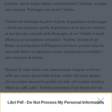
Lèonine, che la nonna chiama ostentatamente Catherine, la prima
vera vacanza. Purtroppo sarà anche l’ultima.
Violette nel frattempo ha perso il posto di guardiana di passaggio
a livello per assumere quello di guardiana di un piccolo cimitero,
in una piccola comunità della Borgogna, di cui Violette si rende
affettuosa ed accogliente animatrice. Violette, ricorda un po'
Renée, la protagonista dell'Eleganza del riccio, perché come lei
nasconde dietro un'apparenza sciatta, una grande personalità e
una vita piena di misteri.
Durante le visite ai loro cari, tante persone vengono a trovare
nella sua casetta questa bella donna, solare, dal cuore grande,
che ha sempre una parola gentile per tutti, ed è sempre pronta a
offrire un caffè caldo. Violette nonostante il suo lavoro non sia
dei più allegri riesce lo stesso ad essere un personaggio
incantevole grazie al suo atteggiamento, infatti: trascrive tutti i
Libri Pdf -
Do Not Process My Personal Information
discorsi che si tengono durante i riti funebri, pulisce le lapidi,
innaffia le piante, coltiva il suo orticello, pranza con il parroco