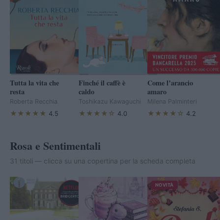
Tutta la vita che
Finché il caffè è
Come l’arancio
resta
caldo
amaro
Roberta Recchia
Toshikazu Kawaguchi
Milena Palminteri
★★★★★
★★★★☆
★★★★☆
4.5
4.0
4.2
Rosa e Sentimentali
31 titoli — clicca su una copertina per la scheda completa
NOVITÀ