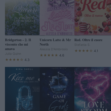
Bridgerton - 2. Il
Unicorn Latte & Mr
Red. Oltre il cuore
visconte che mi
North
Stefania S.
amava
Alessia D'Ambrosio
★★★★☆
4.1
Julia Quinn
★★★★★
4.6
★★★★☆
4.3