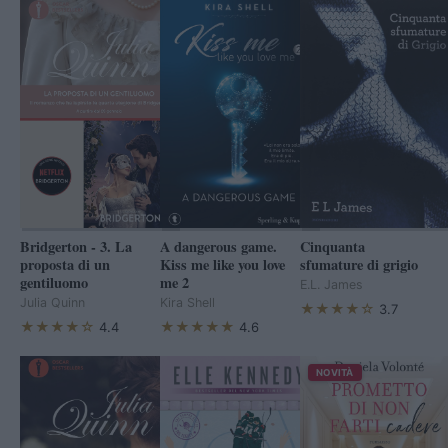
Bridgerton - 3. La
A dangerous game.
Cinquanta
proposta di un
Kiss me like you love
sfumature di grigio
gentiluomo
me 2
E.L. James
Julia Quinn
Kira Shell
★★★★☆
3.7
★★★★☆
★★★★★
4.4
4.6
NOVITÀ