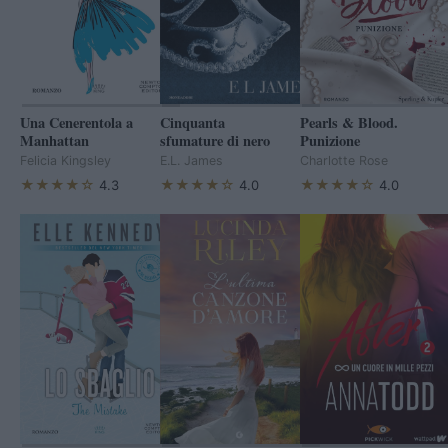
Una Cenerentola a
Cinquanta
Pearls & Blood.
Manhattan
sfumature di nero
Punizione
Felicia Kingsley
E.L. James
Charlotte Rose
★★★★☆
★★★★☆
★★★★☆
4.3
4.0
4.0