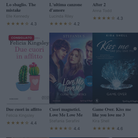
Lo sbaglio. The
L'ultima canzone
After 2
mistake
d'amore
Anna Todd
Elle Kennedy
Lucinda Riley
★★★★☆
4.3
★★★★☆
★★★★☆
4.3
4.2
CONSIGLIATO
Due cuori in affitto
Cuori magnetici.
Game Over. Kiss me
Love Me Love Me
like you love me 3
Felicia Kingsley
Stefania Serafini
Kira Shell
★★★★☆
4.4
★★★★☆
★★★★★
4.4
4.6