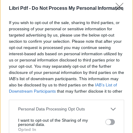
Tillie Cole
E.L. James
Stefania S.
★★★★★
4.5
Libri Pdf -
Do Not Process My Personal Information
★★★★☆
★★★★☆
4.1
4.3
If you wish to opt-out of the sale, sharing to third parties, or
CONSIGLIATO
processing of your personal or sensitive information for
targeted advertising by us, please use the below opt-out
section to confirm your selection. Please note that after your
opt-out request is processed you may continue seeing
interest-based ads based on personal information utilized by
us or personal information disclosed to third parties prior to
your opt-out. You may separately opt-out of the further
disclosure of your personal information by third parties on the
IAB’s list of downstream participants. This information may
also be disclosed by us to third parties on the
IAB’s List of
Downstream Participants
that may further disclose it to other
Lo Spezzacuori
After
Il tradimento. The
third parties.
campus series. The
Felicia Kingsley
Anna Todd
score
Please note that this website/app uses one or more Google
★★★★☆
★★★★☆
4.2
4.3
Personal Data Processing Opt Outs
Elle Kennedy
services and may gather and store information including but
★★★★☆
4.4
not limited to your visit or usage behaviour. You may click to
I want to opt-out of the Sharing of my
personal data.
grant or deny consent to Google and its third-party tags to
Opted In
use your data for below specified purposes in below Google
NOVITÀ