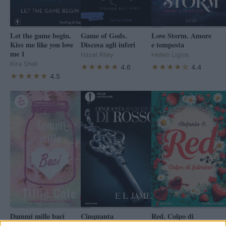
Let the game begin.
Game of Gods.
Love Storm. Amore
Kiss me like you love
Discesa agli inferi
e tempesta
me 1
Hazel Riley
Hellen Ligios
Kira Shell
★★★★★
★★★★☆
4.6
4.4
★★★★★
4.5
Dammi mille baci
Cinquanta
Red. Colpo di
sfumature di rosso
fulmine