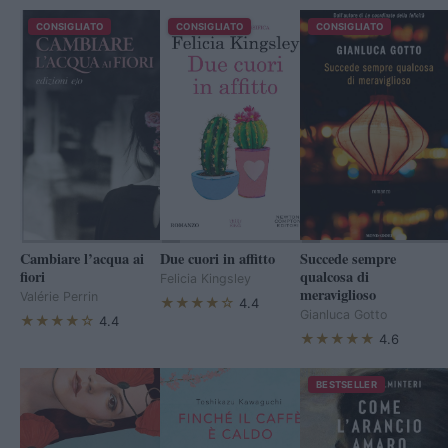
CONSIGLIATO
CONSIGLIATO
CONSIGLIATO
Cambiare l’acqua ai
Due cuori in affitto
Succede sempre
fiori
qualcosa di
Felicia Kingsley
meraviglioso
Valérie Perrin
★★★★☆
4.4
Gianluca Gotto
★★★★☆
4.4
★★★★★
4.6
BESTSELLER