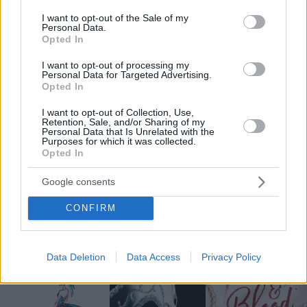
consent section.
I want to opt-out of the Sale of my
Personal Data.
Opted In
I want to opt-out of processing my
Personal Data for Targeted Advertising.
Opted In
I want to opt-out of Collection, Use,
Retention, Sale, and/or Sharing of my
Personal Data that Is Unrelated with the
Purposes for which it was collected.
Opted In
Facciamo finta che
Game of Titans.
Eclissi di mezzanotte
mi ami
Ascesa al paradiso
Martis Lisbon
Google consents
Elena Armas
Hazel Riley
★★★★☆
4.1
★★★★☆
★★★★★
4.1
4.6
CONFIRM
BESTSELLER
NOVITÀ
Data Deletion
Data Access
Privacy Policy