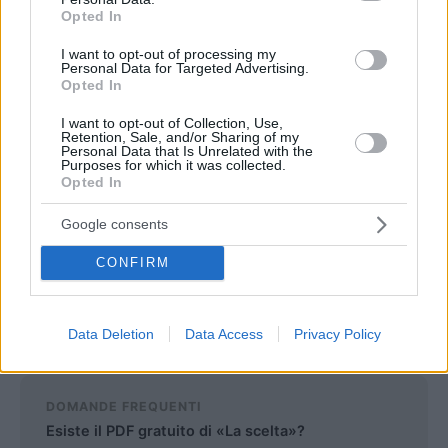
Opted In
ragionare chi guarda la trasmissione, per far riflettere.
I want to opt-out of processing my
L’uomo e il giornalista che sono un tutt’uno con un programma
Personal Data for Targeted Advertising.
Opted In
caratterizzato da sempre da grande serietà, qualunque sia il tema
trattato. Da non perdere per tutti i fan di Report e di Ranucci.
I want to opt-out of Collection, Use,
Retention, Sale, and/or Sharing of my
Personal Data that Is Unrelated with the
Purposes for which it was collected.
Opted In
DOVE LEGGERLO, LEGALMENTE
Google consents
Amazon Kindle / Kindle Unlimited
CONFIRM
Verifica sempre su ciascuno store disponibilità, prezzo o
inclusione in abbonamento (es. Kindle Unlimited) al momento
dell'acquisto.
Data Deletion
Data Access
Privacy Policy
DOMANDE FREQUENTI
Esiste il PDF gratuito di «La scelta»?