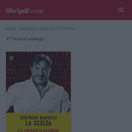
libripdf
.com
Home
/
Biografie e Memorie
/
La scelta
Torna al catalogo