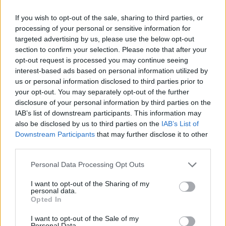
intendere il giornalismo.
If you wish to opt-out of the sale, sharing to third parties, or
processing of your personal or sensitive information for
Un giornalismo che è il frutto di un rigoroso lavoro di squadra,
targeted advertising by us, please use the below opt-out
che è attento a raccontare i fatti e ad intraprendere inchieste in
section to confirm your selection. Please note that after your
modo che tante verità taciute possano essere finalmente
opt-out request is processed you may continue seeing
conosciute dal pubblico, in modo che si cerchi di fare chiarezza,
interest-based ads based on personal information utilized by
di far emergere fatti, notizie, altrimenti rimasti sepolti che con
us or personal information disclosed to third parties prior to
“Report” invece riescono a vedere la luce.
your opt-out. You may separately opt-out of the further
disclosure of your personal information by third parties on the
IAB’s list of downstream participants. This information may
Per chi segue Report da sempre e soprattutto da quando lo
also be disclosed by us to third parties on the
IAB’s List of
conduce Ranucci, un bel libro per comprendere meglio il
Downstream Participants
that may further disclose it to other
giornalista, ma anche la sua vita privata ed il suo lavoro, anche
third parties.
prima di arrivare alla conduzione di Report. “La scelta” di
Please note that this website/app uses one or more Google
Sigfrido Ranucci è anche un libro che parla di fatti, di vicende
Personal Data Processing Opt Outs
services and may gather and store information including but
della nostra storia, quelle stesse di cui si occupa Report, per
not limited to your visit or usage behaviour. You may click to
I want to opt-out of the Sharing of my
comprendere anche la necessità di approcciarsi al pubblico
personal data.
grant or deny consent to Google and its third-party tags to
Opted In
raccogliendo tutti i dati, le conferme e arrivando alla
use your data for below specified purposes in below Google
presentazione di un servizio completo e dettagliato, quando serve
consent section.
I want to opt-out of the Sale of my
per far sorgere dei dubbi su determinate tematiche, per far
Personal Data.