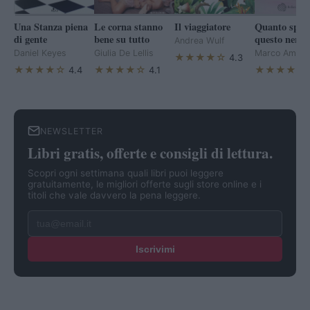
Una Stanza piena
Le corna stanno
Il viaggiatore
Quanto sple
di gente
bene su tutto
questo nero
Andrea Wulf
Daniel Keyes
Giulia De Lellis
Marco Amerig
★★★★☆
4.3
★★★★☆
★★★★☆
★★★★☆
4.4
4.1
NEWSLETTER
Libri gratis, offerte e consigli di lettura.
Scopri ogni settimana quali libri puoi leggere
gratuitamente, le migliori offerte sugli store online e i
titoli che vale davvero la pena leggere.
Iscrivimi